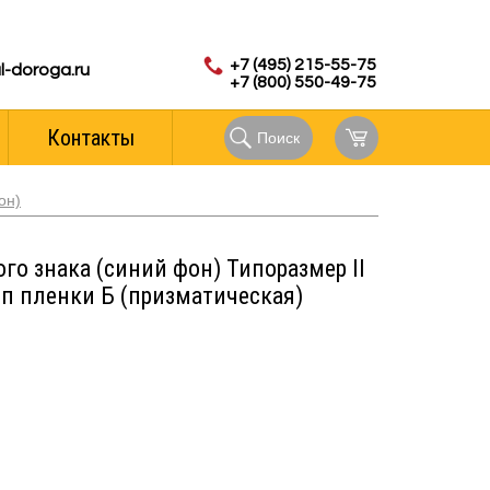
с 8.00 до 18.00 (мск)
аказов:
+7 (495) 215-55-75
l-doroga.ru
+7 (800) 550-49-75
Контакты
Поиск
он)
го знака (синий фон) Типоразмер II
Тип пленки Б (призматическая)