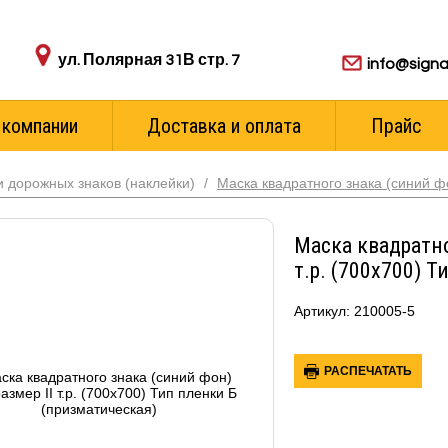
Адрес пункта выдачи:
Для ваших з
ул. Полярная 31В стр. 7
info@signa
 компании
Доставка и оплата
Прайс
 дорожных знаков (наклейки)
/
Маска квадратного знака (синий ф
Маска квадратно
т.р. (700х700) 
Артикул: 210005-5
РАСПЕЧАТАТЬ