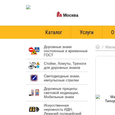
Ваш город:
Москва
Стоимость доставки
Каталог
Услуги
О
Дорожные знаки
/
Маски
постоянные и временные
ГОСТ
Стойки, Хомуты, Треноги
для дорожных знаков
Светодиодные знаки,
импульсные стрелки
Дорожные прицепы
световой индикации,
Мобильные знаки
Искусственная
неровность ИДН,
Лежачий полицейский