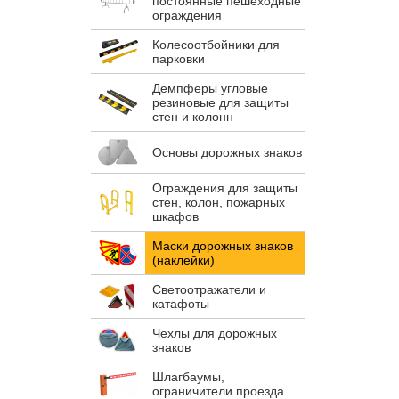
постоянные пешеходные
ограждения
Колесоотбойники для
парковки
Демпферы угловые
резиновые для защиты
стен и колонн
Основы дорожных знаков
Ограждения для защиты
стен, колон, пожарных
шкафов
Маски дорожных знаков
(наклейки)
Светоотражатели и
катафоты
Чехлы для дорожных
знаков
Шлагбаумы,
ограничители проезда