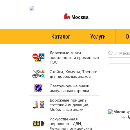
Ваш город:
Москва
Стоимость доставки
Каталог
Услуги
О
Дорожные знаки
/
Маски
постоянные и временные
ГОСТ
Стойки, Хомуты, Треноги
для дорожных знаков
Светодиодные знаки,
импульсные стрелки
Дорожные прицепы
световой индикации,
Мобильные знаки
Искусственная
неровность ИДН,
Лежачий полицейский