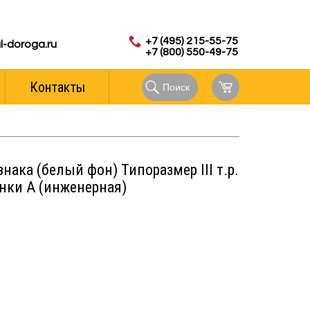
с 8.00 до 18.00 (мск)
аказов:
+7 (495) 215-55-75
l-doroga.ru
+7 (800) 550-49-75
Контакты
Поиск
нака (белый фон) Типоразмер III т.р.
нки А (инженерная)