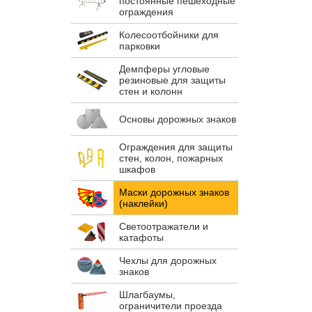
постоянные пешеходные
ограждения
Колесоотбойники для
парковки
Демпферы угловые
резиновые для защиты
стен и колонн
Основы дорожных знаков
Ограждения для защиты
стен, колон, пожарных
шкафов
Маски дорожных знаков
(наклейки)
Светоотражатели и
катафоты
Чехлы для дорожных
знаков
Шлагбаумы,
ограничители проезда