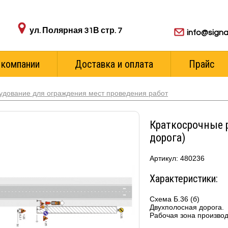
Адрес пункта выдачи:
Для ваших з
ул. Полярная 31В стр. 7
info@signa
 компании
Доставка и оплата
Прайс
удование для ограждения мест проведения работ
Краткосрочные 
дорога)
Артикул: 480236
Характеристики:
Схема Б.36 (б)
Двухполосная дорога.
Рабочая зона производ