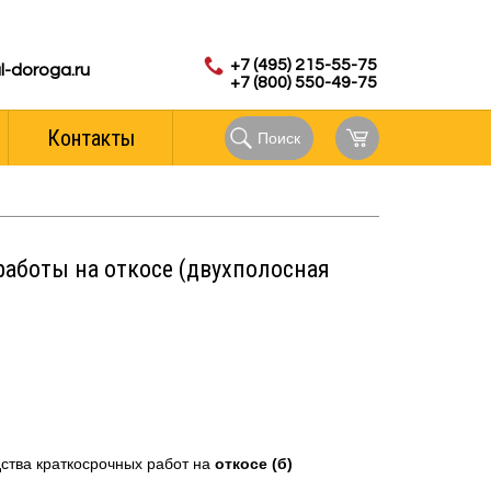
с 8.00 до 18.00 (мск)
аказов:
+7 (495) 215-55-75
l-doroga.ru
+7 (800) 550-49-75
Контакты
Поиск
работы на откосе (двухполосная
ства краткосрочных работ на
откосе (б)