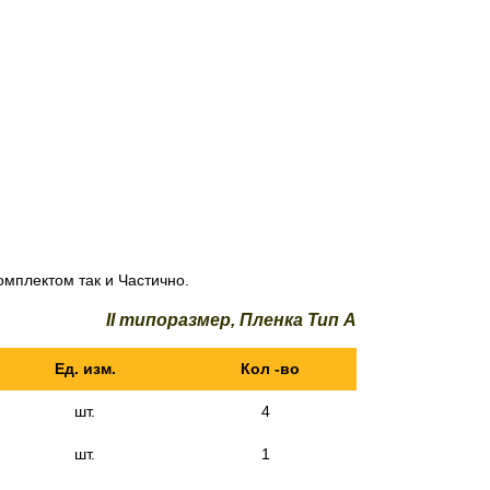
мплектом так и Частично.
II типоразмер, Пленка Тип А
Ед. изм.
Кол -во
шт.
4
шт.
1