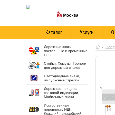
Ваш город:
Москва
Стоимость доставки
Каталог
Услуги
О
Дорожные знаки
/
Обор
постоянные и временные
ГОСТ
Стойки, Хомуты, Треноги
для дорожных знаков
Светодиодные знаки,
импульсные стрелки
Дорожные прицепы
световой индикации,
Мобильные знаки
Искусственная
неровность ИДН,
Лежачий полицейский