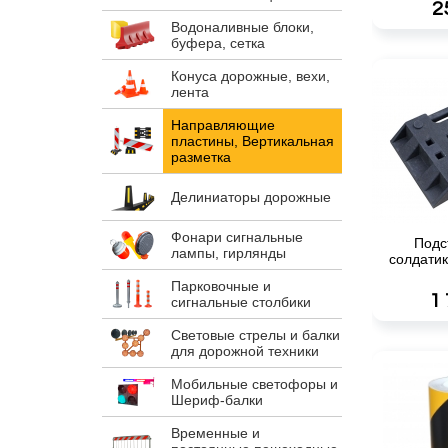
2
Водоналивные блоки,
буфера, сетка
Конуса дорожные, вехи,
лента
Направляющие
пластины, Вертикальная
разметка
Делиниаторы дорожные
Фонари сигнальные
Подс
лампы, гирлянды
солдатик
Парковочные и
1
сигнальные столбики
Световые стрелы и балки
для дорожной техники
Мобильные светофоры и
Шериф-балки
Временные и