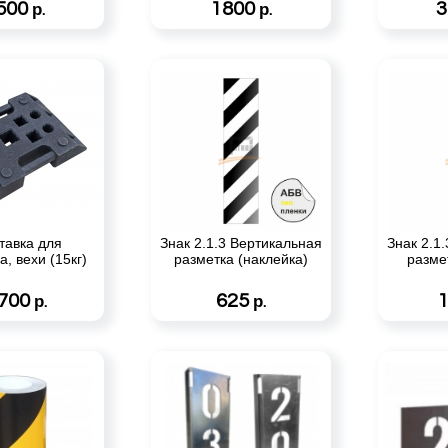
500
1800
3
р.
р.
тавка для
Знак 2.1.3 Вертикальная
Знак 2.1
а, вехи (15кг)
разметка (наклейка)
разме
 700
625
р.
р.