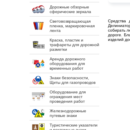
Дорожные обзорные
сферические зеркала
Средства 
Световозвращающая
Делиниатор
пленка, маркировочная
собирать л
лента
дороге. Бл
изделий до
Краска, пластик и
трафареты для дорожной
разметки
Аренда дорожного
оборудования для
временных работ
Знаки безопасности,
Щиты для газопроводов
Оборудование для
ограждения мест
проведения работ
Железнодорожные
путевые знаки
Туристические указатели
и рекламные знаки