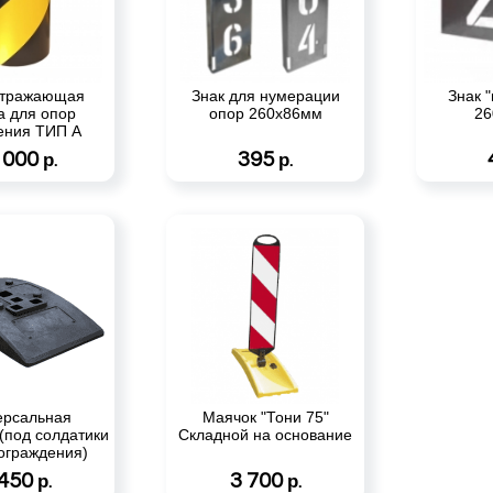
отражающая
Знак для нумерации
Знак 
а для опор
опор 260х86мм
26
ения ТИП А
 000
395
р.
р.
ерсальная
Маячок "Тони 75"
(под солдатики
Складной на основание
/ ограждения)
 450
3 700
р.
р.