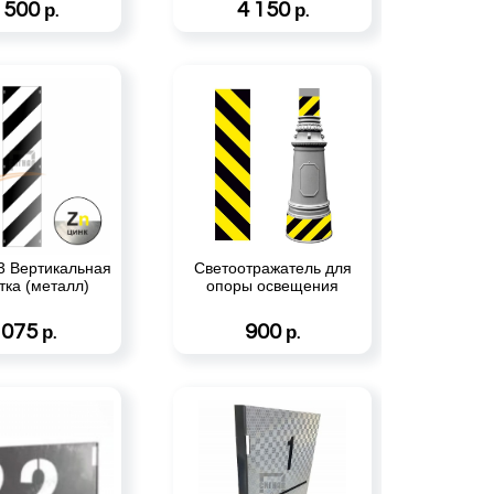
 500
4 150
р.
р.
.3 Вертикальная
Светоотражатель для
тка (металл)
опоры освещения
1075
900
р.
р.