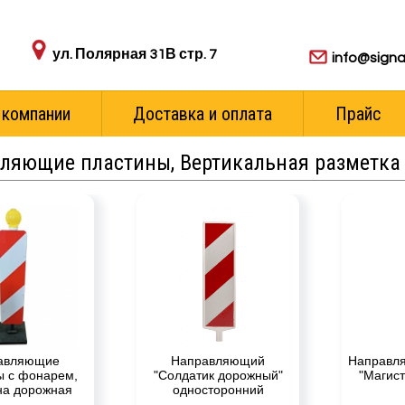
Адрес пункта выдачи:
Для ваших з
ул. Полярная 31В стр. 7
info@signa
 компании
Доставка и оплата
Прайс
ляющие пластины, Вертикальная разметка
авляющие
Направляющий
Направл
ы с фонарем,
"Солдатик дорожный"
"Магис
на дорожная
односторонний