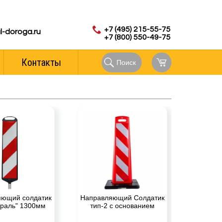
с 8.00 до 18.00 (мск)
аказов:
+7 (495) 215-55-75
l-doroga.ru
+7 (800) 550-49-75
Контакты
Поиск
яющий солдатик
Направляющий Солдатик
траль" 1300мм
тип-2 с основанием