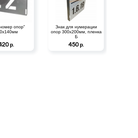
"номер опор"
Знак для нумерации
0х140мм
опор 300х200мм, пленка
Б
420
450
р.
р.