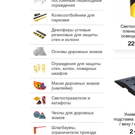
постоянные пешеходные
ограждения
Колесоотбойники для
парковки
Свето
Демпферы угловые
пленк
резиновые для защиты
освещ
стен и колонн
22
Основы дорожных знаков
Ограждения для защиты
стен, колон, пожарных
шкафов
Маски дорожных знаков
(наклейки)
Светоотражатели и
катафоты
Чехлы для дорожных
Унив
знаков
подставка 
/ веху 
Шлагбаумы,
2
ограничители проезда