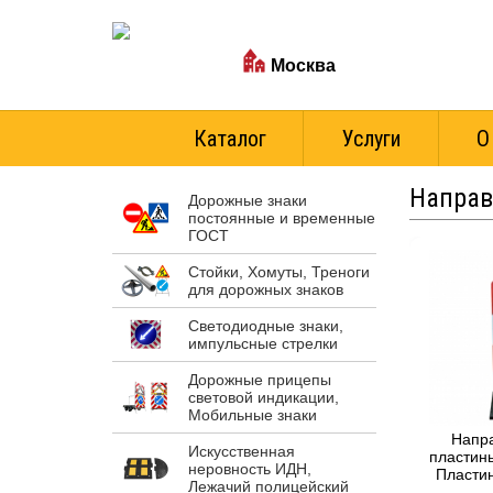
Ваш город:
Москва
Стоимость доставки
Каталог
Услуги
О
Направ
Дорожные знаки
постоянные и временные
ГОСТ
Стойки, Хомуты, Треноги
для дорожных знаков
Светодиодные знаки,
импульсные стрелки
Дорожные прицепы
световой индикации,
Мобильные знаки
Напр
Искусственная
пластин
неровность ИДН,
Пласти
Лежачий полицейский