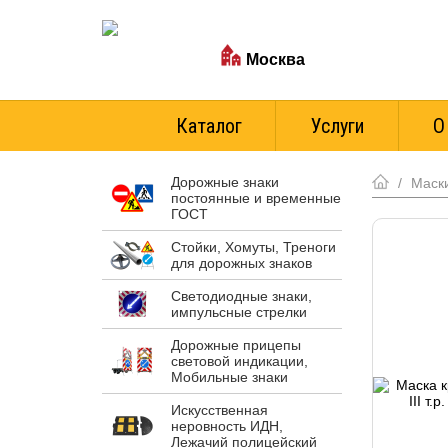
Ваш город:
Москва
Стоимость доставки
Каталог
Услуги
О
Дорожные знаки
/
Маски
постоянные и временные
ГОСТ
Стойки, Хомуты, Треноги
для дорожных знаков
Светодиодные знаки,
импульсные стрелки
Дорожные прицепы
световой индикации,
Мобильные знаки
Искусственная
неровность ИДН,
Лежачий полицейский