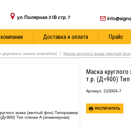
Адрес пункта выдачи:
Для ваших з
ул. Полярная 31В стр. 7
info@signa
 компании
Доставка и оплата
Прайс
 дорожных знаков (наклейки)
/
Маска круглого знака (желтый фон
Маска круглого 
т.р. (Д=900) Ти
Артикул: 210004-7
РАСПЕЧАТАТЬ