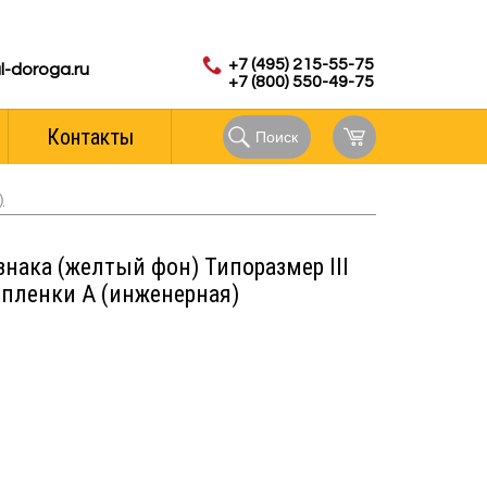
с 8.00 до 18.00 (мск)
аказов:
+7 (495) 215-55-75
l-doroga.ru
+7 (800) 550-49-75
Контакты
Поиск
)
знака (желтый фон) Типоразмер III
п пленки А (инженерная)