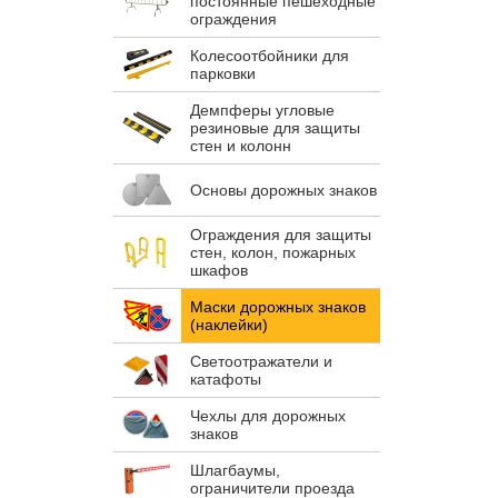
постоянные пешеходные
ограждения
Колесоотбойники для
парковки
Демпферы угловые
резиновые для защиты
стен и колонн
Основы дорожных знаков
Ограждения для защиты
стен, колон, пожарных
шкафов
Маски дорожных знаков
(наклейки)
Светоотражатели и
катафоты
Чехлы для дорожных
знаков
Шлагбаумы,
ограничители проезда