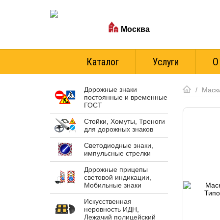
Ваш город:
Москва
Стоимость доставки
Каталог
Услуги
О
Дорожные знаки
/
Маски
постоянные и временные
ГОСТ
Стойки, Хомуты, Треноги
для дорожных знаков
Светодиодные знаки,
импульсные стрелки
Дорожные прицепы
световой индикации,
Мобильные знаки
Искусственная
неровность ИДН,
Лежачий полицейский