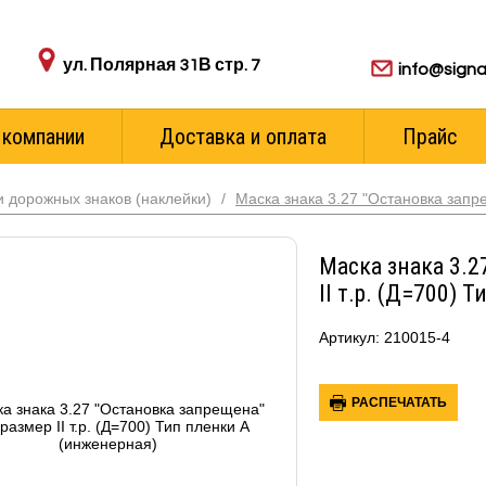
Адрес пункта выдачи:
Для ваших з
ул. Полярная 31В стр. 7
info@signa
 компании
Доставка и оплата
Прайс
 дорожных знаков (наклейки)
/
Маска знака 3.27 "Остановка запр
Маска знака 3.2
II т.р. (Д=700) 
Артикул: 210015-4
РАСПЕЧАТАТЬ