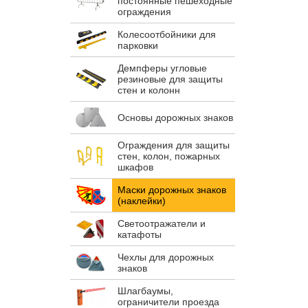
постоянные пешеходные
ограждения
Колесоотбойники для
парковки
Демпферы угловые
резиновые для защиты
стен и колонн
Основы дорожных знаков
Ограждения для защиты
стен, колон, пожарных
шкафов
Маски дорожных знаков
(наклейки)
Светоотражатели и
катафоты
Чехлы для дорожных
знаков
Шлагбаумы,
ограничители проезда