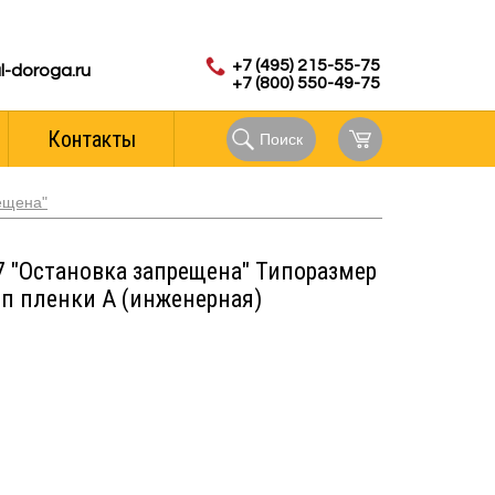
с 8.00 до 18.00 (мск)
аказов:
+7 (495) 215-55-75
l-doroga.ru
+7 (800) 550-49-75
Контакты
Поиск
ещена"
7 "Остановка запрещена" Типоразмер
Тип пленки А (инженерная)