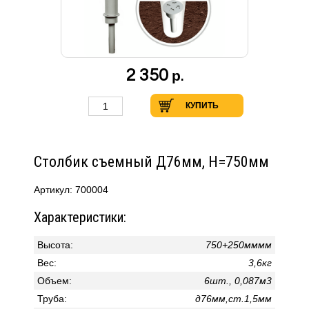
2 350
р.
КУПИТЬ
Столбик съемный Д76мм, H=750мм
Артикул: 700004
Характеристики:
Высота:
750+250мммм
Вес:
3,6кг
Объем:
6шт., 0,087м3
Труба:
д76мм,ст.1,5мм