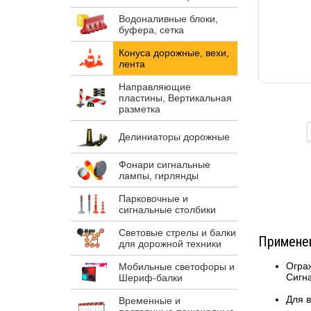
Водоналивные блоки,
буфера, сетка
Конуса дорожные, вехи,
лента
Направляющие
пластины, Вертикальная
разметка
Делиниаторы дорожные
Фонари сигнальные
лампы, гирлянды
Парковочные и
сигнальные столбики
Световые стрелы и балки
Примене
для дорожной техники
Огра
Мобильные светофоры и
Сигн
Шериф-балки
Для 
Временные и