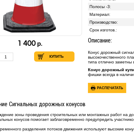
Полосы -3:
Материал:
Производство:
Cpoк изгoтoв.:
Описание:
1 400
р.
Конус дорожный сигнал
КУПИТЬ
высокочественного пла
типа отлично заметны 
Конус дорожный купи
фишки всегда в наличи
РАСПЕЧАТАТЬ
ние Сигнальных дорожных конусов
ждение зоны проведения строительных или монтажных работ на д
альных конусов помогает заблаговременно предупредить участников
временного разделения потоков движения используют высокие кону