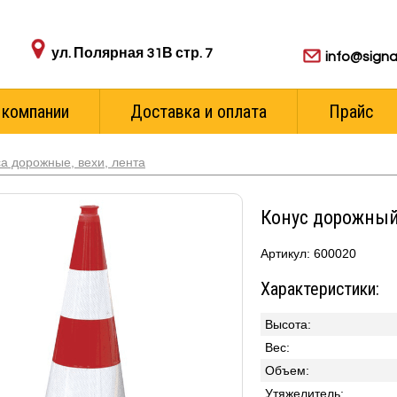
Адрес пункта выдачи:
Для ваших з
ул. Полярная 31В стр. 7
info@signa
 компании
Доставка и оплата
Прайс
а дорожные, вехи, лента
Конус дорожный
Артикул: 600020
Характеристики:
Высота:
Вес:
Объем:
Утяжелитель: