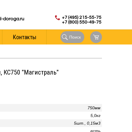
с 8.00 до 18.00 (мск)
аказов:
+7 (495) 215-55-75
l-doroga.ru
+7 (800) 550-49-75
Контакты
Поиск
, КС750 "Магистраль"
750мм
5,0кг
5шт., 0,15м3
есть