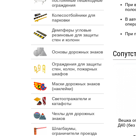
постоянные пешеходные
При 
ограждения
полос
Колесоотбойники для
В ав
парковки
опера
Демпферы угловые
При 
резиновые для защиты
стен и колонн
Основы дорожных знаков
Сопутс
Ограждения для защиты
стен, колон, пожарных
шкафов
Маски дорожных знаков
(наклейки)
Светоотражатели и
катафоты
Чехлы для дорожных
знаков
Вешка о
Д40 (без
Шлагбаумы,
ограничители проезда