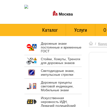
Ваш город:
Москва
Стоимость доставки
Каталог
Услуги
О
Дорожные знаки
/
Конус
постоянные и временные
ГОСТ
Стойки, Хомуты, Треноги
для дорожных знаков
Светодиодные знаки,
импульсные стрелки
Дорожные прицепы
световой индикации,
Мобильные знаки
Искусственная
неровность ИДН,
Лежачий полицейский