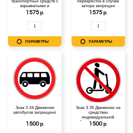
транспортных средств с
перекресток в случае
взрывчатыми и
затора запрещен
легковоспламеняющимися
1575
1575
р.
р.
грузами запрещено
ПАРАМЕТРЫ
ПАРАМЕТРЫ
Знак 3.34 Движение
Знак 3.35 Движение на
автобусов запрещено
средствах
индивидуальной
мобильности запрещено
1500
1500
р.
р.