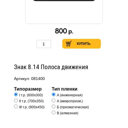
800
р.
КУПИТЬ
Знак 8.14 Полоса движения
Артикул: 081400
Типоразмер
Тип пленки
I т.р. (600х300)
А (инженерная)
II т.р. (700х350)
А (микропризм.)
III т.р. (900х450)
Б (призматическая)
В (алмазная)