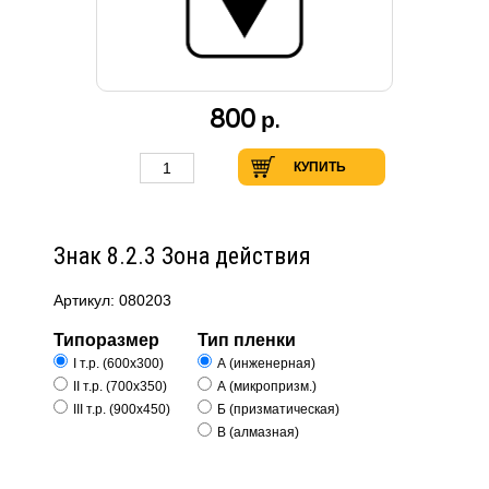
800
р.
КУПИТЬ
Знак 8.2.3 Зона действия
Артикул: 080203
Типоразмер
Тип пленки
I т.р. (600х300)
А (инженерная)
II т.р. (700х350)
А (микропризм.)
III т.р. (900х450)
Б (призматическая)
В (алмазная)