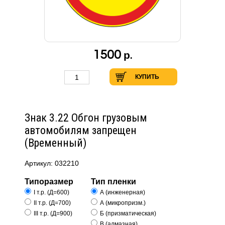
1500
р.
КУПИТЬ
Знак 3.22 Обгон грузовым
автомобилям запрещен
(Временный)
Артикул: 032210
Типоразмер
Тип пленки
I т.р. (Д=600)
А (инженерная)
II т.р. (Д=700)
А (микропризм.)
III т.р. (Д=900)
Б (призматическая)
В (алмазная)