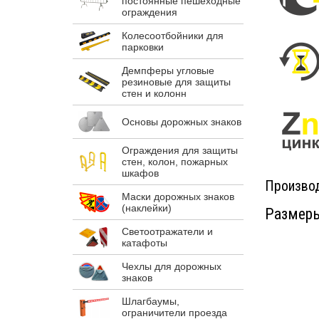
постоянные пешеходные
ограждения
Колесоотбойники для
парковки
Демпферы угловые
резиновые для защиты
стен и колонн
Основы дорожных знаков
Ограждения для защиты
стен, колон, пожарных
шкафов
Производ
Маски дорожных знаков
(наклейки)
Размеры
Светоотражатели и
катафоты
Чехлы для дорожных
знаков
Шлагбаумы,
ограничители проезда