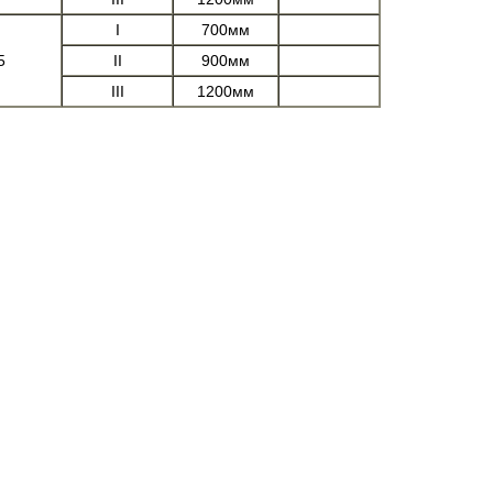
I
700мм
5
II
900мм
III
1200мм