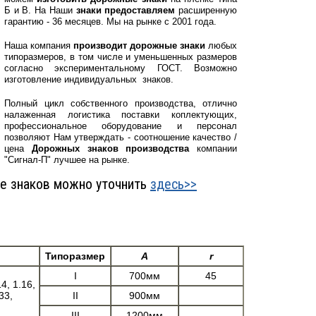
Б и В. На Наши
знаки предоставляем
расширенную
гарантию - 36 месяцев. Мы на рынке с 2001 года.
Наша компания
производит дорожные знаки
любых
типоразмеров, в том числе и уменьшенных размеров
согласно экспериментальному ГОСТ. Возможно
изготовление индивидуальных знаков.
Полный цикл собственного производства, отлично
налаженная логистика поставки коплектующих,
профессиональное оборудование и персонал
позволяют Нам утверждать - соотношение качество /
цена
Дорожных знаков производства
компании
"Сигнал-П" лучшее на рынке.
е знаков можно уточнить
здесь>>
Типоразмер
А
r
I
700мм
45
14, 1.16,
33,
II
900мм
III
1200мм