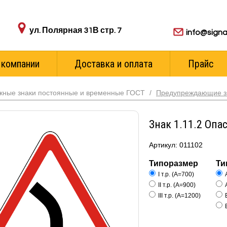
Адрес пункта выдачи:
Для ваших з
ул. Полярная 31В стр. 7
info@signa
 компании
Доставка и оплата
Прайс
жные знаки постоянные и временные ГОСТ
/
Предупреждающие з
Знак 1.11.2 Опа
Артикул: 011102
Типоразмер
Ти
I т.р. (А=700)
II т.р. (А=900)
III т.р. (А=1200)