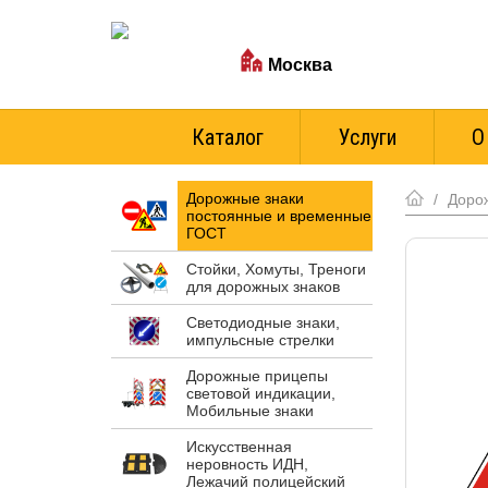
Ваш город:
Москва
Стоимость доставки
Каталог
Услуги
О
Дорожные знаки
/
Доро
постоянные и временные
ГОСТ
Стойки, Хомуты, Треноги
для дорожных знаков
Светодиодные знаки,
импульсные стрелки
Дорожные прицепы
световой индикации,
Мобильные знаки
Искусственная
неровность ИДН,
Лежачий полицейский