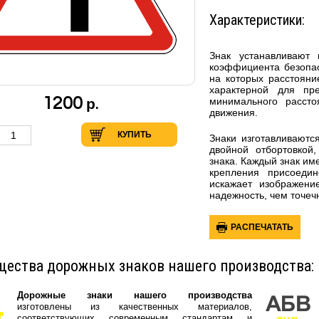
Характеристики:
Знак
устанавливают
коэффициента безопас
на которых расстояни
характерной для пр
1200
минимального рассто
р.
движения.
КУПИТЬ
Знаки изготавливаютс
двойной отбортовкой,
знака. Каждый знак им
крепления присоеди
искажает изображени
надежность, чем точеч
РАСПЕЧАТАТЬ
ества дорожных знаков нашего производства:
Дорожные знаки нашего производства
изготовлены из качественных материалов,
соответствующих современным стандартам и