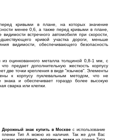
 перед кривыми в плане, на которых значение
ности менее 0,6, а также перед кривыми в плане,
е видимости встречного автомобиля при скорости,
едшествующего кривой участка дороги, меньше
яния видимости, обеспечивающего безопасность
я из оцинкованного металла толщиной 0,8-1 мм, с
 что предает дополнительную жесткость корпусу
еет две точки крепления в виде "язычков". Элементы
нены к корпусу пуклевальным методом, что не
е знака и обеспечивает гораздо более высокую
ная сварка или клепки.
Дорожный знак купить в Москве
с использование
пленки Тип А можно из наличия. Так же для Вас
можем
изготовить дорожные знаки
на пленке Типа