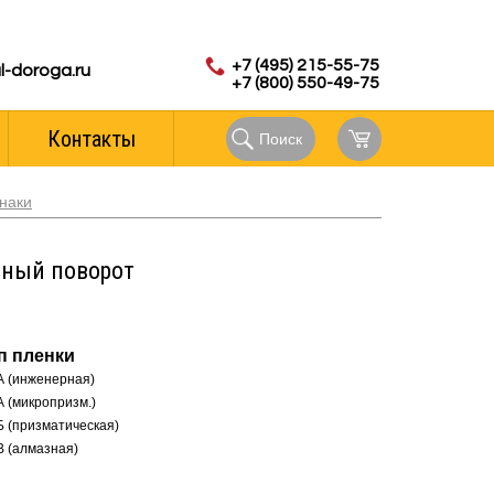
с 8.00 до 18.00 (мск)
аказов:
+7 (495) 215-55-75
l-doroga.ru
+7 (800) 550-49-75
Контакты
Поиск
наки
сный поворот
п пленки
А (инженерная)
А (микропризм.)
Б (призматическая)
В (алмазная)