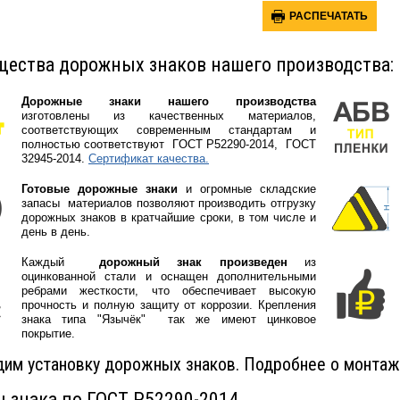
РАСПЕЧАТАТЬ
ества дорожных знаков нашего производства:
Дорожные знаки нашего производства
изготовлены из качественных материалов,
соответствующих современным стандартам и
полностью соответствуют
ГOCT P52290-2014, ГOCT
32945-2014.
Сертификат качества.
Готовые дорожные знаки
и огромные складские
запасы материалов позволяют производить отгрузку
дорожных знаков в кратчайшие сроки, в том числе и
день в день.
Каждый
дорожный знак произведен
из
оцинкованной стали и оснащен дополнительными
ребрами жесткости, что обеспечивает высокую
прочность и полную защиту от коррозии. Крепления
знака типа "Язычёк" так же имеют цинковое
покрытие.
им установку дорожных знаков. Подробнее о монтаж
 знака по ГОСТ Р52290-2014