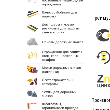
постоянные пешеходные
ограждения
Колесоотбойники для
парковки
Преимущ
Демпферы угловые
резиновые для защиты
стен и колонн
Основы дорожных знаков
Ограждения для защиты
стен, колон, пожарных
шкафов
Маски дорожных знаков
(наклейки)
Светоотражатели и
катафоты
Чехлы для дорожных
знаков
Производ
Шлагбаумы,
ограничители проезда
Размеры