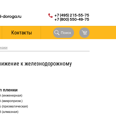
с 8.00 до 18.00 (мск)
аказов:
+7 (495) 215-55-75
l-doroga.ru
+7 (800) 550-49-75
Контакты
Поиск
наки
ближение к железнодорожному
п пленки
А (инженерная)
А (микропризм.)
Б (призматическая)
В (алмазная)