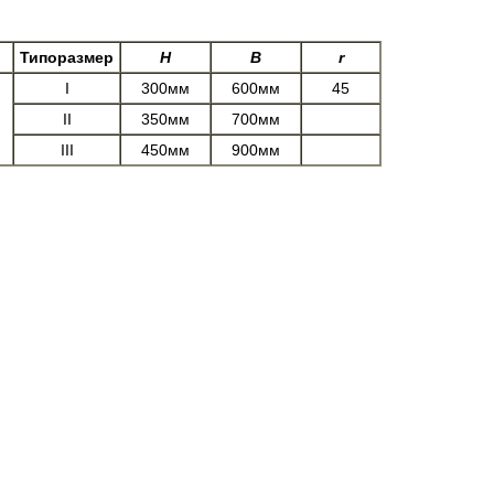
Типоразмер
Н
В
r
I
300мм
600мм
45
,
II
350мм
700мм
III
450мм
900мм