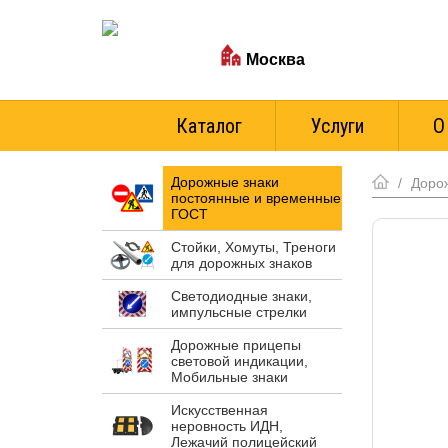
Ваш город:
Москва
Стоимость доставки
Каталог
Услуги
О
Дорожные знаки
/
Доро
постоянные и временные
ГОСТ
Стойки, Хомуты, Треноги
для дорожных знаков
Светодиодные знаки,
импульсные стрелки
Дорожные прицепы
световой индикации,
Мобильные знаки
Искусственная
неровность ИДН,
Лежачий полицейский