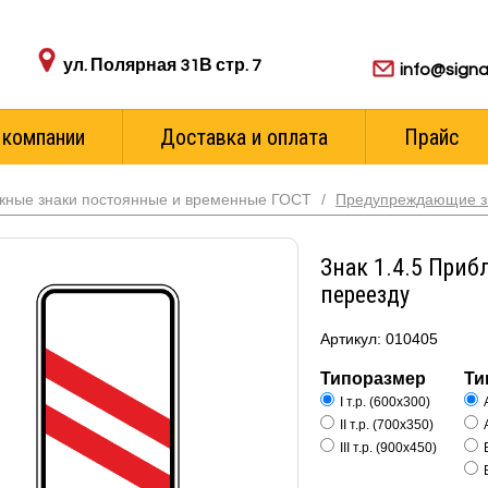
Адрес пункта выдачи:
Для ваших з
ул. Полярная 31В стр. 7
info@signa
 компании
Доставка и оплата
Прайс
жные знаки постоянные и временные ГОСТ
/
Предупреждающие з
Знак 1.4.5 При
переезду
Артикул: 010405
Типоразмер
Ти
I т.р. (600х300)
II т.р. (700х350)
III т.р. (900х450)