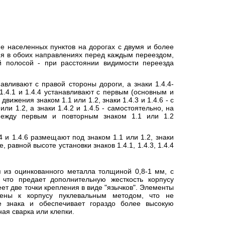
е населенных пунктов на дорогах с двумя и более
я в обоих направлениях перед каждым переездом,
й полосой - при расстоянии видимости переезда
анавливают с правой стороны дороги, а знаки 1.4.4-
и 1.4.1 и 1.4.4 устанавливают с первым (основным и
вижения знаком 1.1 или 1.2, знаки 1.4.3 и 1.4.6 - с
ли 1.2, а знаки 1.4.2 и 1.4.5 - самостоятельно, на
между первым и повторным знаком 1.1 или 1.2
4.4 и 1.4.6 размещают под знаком 1.1 или 1.2, знаки
те, равной высоте установки знаков 1.4.1, 1.4.3, 1.4.4
я из оцинкованного металла толщиной 0,8-1 мм, с
 что предает дополнительную жесткость корпусу
еет две точки крепления в виде "язычков". Элементы
нены к корпусу пуклевальным методом, что не
е знака и обеспечивает гораздо более высокую
ная сварка или клепки.