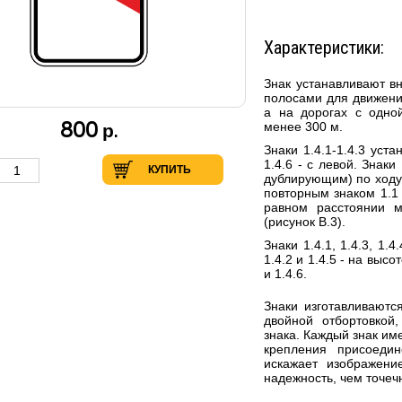
Характеристики:
Знак
устанавливают вн
полосами для движени
а на дорогах с одно
800
менее 300 м.
р.
Знаки 1.4.1-1.4.3 уст
1.4.6 - c левой. Знак
КУПИТЬ
дублирующим) по ходу д
повторным знаком 1.1 и
равном расстоянии 
(рисунок В.3).
Знаки 1.4.1, 1.4.3, 1.
1.4.2 и 1.4.5 - на высо
и 1.4.6.
Знаки изготавливаютс
двойной отбортовкой,
знака. Каждый знак им
крепления присоеди
искажает изображени
надежность, чем точеч