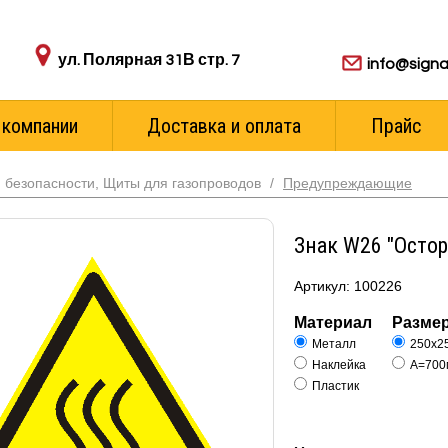
Адрес пункта выдачи:
Для ваших з
ул. Полярная 31В стр. 7
info@signa
 компании
Доставка и оплата
Прайс
 безопасности, Щиты для газопроводов
/
Предупреждающие
Знак W26 "Остор
Артикул: 100226
Материал
Разме
Металл
250х2
Наклейка
А=700
Пластик