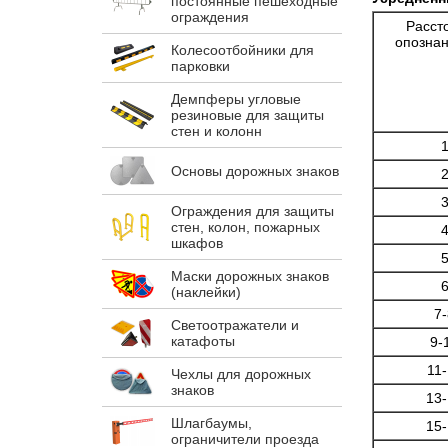
постоянные пешеходные
ограждения
Расст
опозна
Колесоотбойники для
парковки
Демпферы угловые
резиновые для защиты
стен и колонн
Основы дорожных знаков
Ограждения для защиты
стен, колон, пожарных
шкафов
Маски дорожных знаков
(наклейки)
7-
Светоотражатели и
катафоты
9-
11
Чехлы для дорожных
знаков
13
Шлагбаумы,
15
ограничители проезда