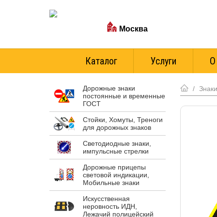
Ваш город:
Москва
Стоимость доставки
Каталог
Услуги
О
Дорожные знаки
/
Знаки
постоянные и временные
ГОСТ
Стойки, Хомуты, Треноги
для дорожных знаков
Светодиодные знаки,
импульсные стрелки
Дорожные прицепы
световой индикации,
Мобильные знаки
Искусственная
неровность ИДН,
Лежачий полицейский