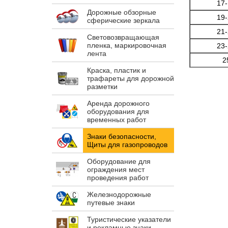
17
Дорожные обзорные
19
сферические зеркала
21
Световозвращающая
пленка, маркировочная
23
лента
2
Краска, пластик и
трафареты для дорожной
разметки
Аренда дорожного
оборудования для
временных работ
Знаки безопасности,
Щиты для газопроводов
Оборудование для
ограждения мест
проведения работ
Железнодорожные
путевые знаки
Туристические указатели
и рекламные знаки