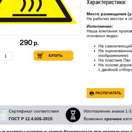
Характеристики:
Место размещения (у
На рабочих местах и 
Исполнение:
Наша компания произв
основных видах:
290
р.
На самоклеющей
На оцинкованном
изображением)
КУПИТЬ
На пластике Пвх
На основе дорож
с двойной отборт
РАСПЕЧАТАТЬ
Сертификат соответствия
Изготовление знаков 1-3
ГОСТ Р 12.4.026-2015
Возможно
срочное
изго
ые размеры основных знаков безопасности при нормальном 