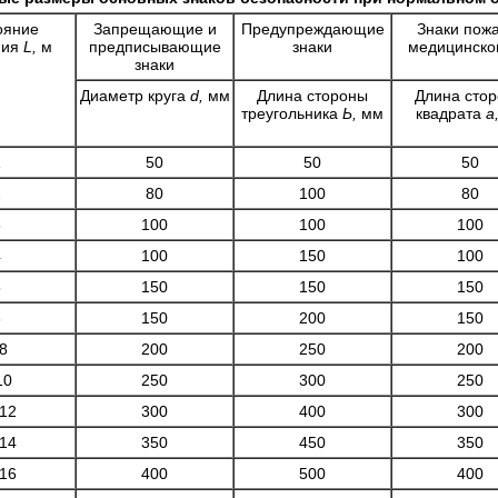
ояние
Запрещающие и
Предупреж­дающие
Знаки пожа
ния
L,
м
предписываю­щие
знаки
медицинског
знаки
Диаметр круга
d,
мм
Длина стороны
Длина сто
треугольника
Ь,
мм
квадрата
а
1
50
50
50
2
80
100
80
3
100
100
100
4
100
150
100
5
150
150
150
6
150
200
150
8
200
250
200
10
250
300
250
-12
300
400
300
-14
350
450
350
-16
400
500
400