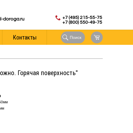
с 8.00 до 18.00 (мск)
аказов:
+7 (495) 215-55-75
l-doroga.ru
+7 (800) 550-49-75
Контакты
Поиск
ожно. Горячая поверхность"
р
50мм
мм