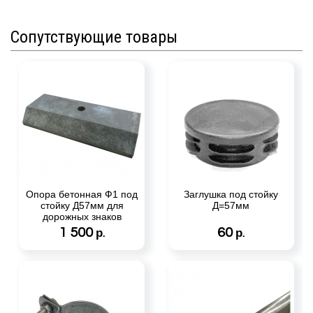
Сопутствующие товары
Опора бетонная Ф1 под
Заглушка под стойку
стойку Д57мм для
Д=57мм
дорожных знаков
1 500
60
р.
р.