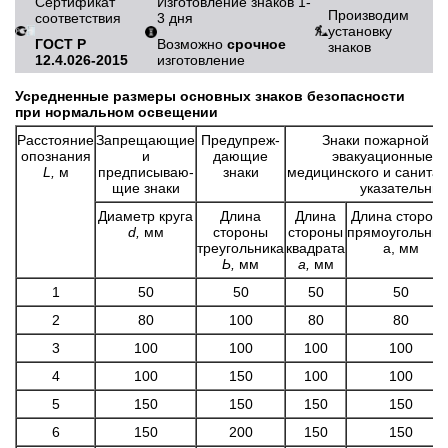
Сертификат
Изготовление знаков 1-
Производим
соответствия
3 дня
установку
ГОСТ Р
Возможно
срочное
знаков
12.4.026-2015
изготовление
Усредненные размеры основных знаков безопасности
при нормальном освещении
Расстояние
Запрещающие
Предупреж­
Знаки пожарной бе
опознания
и
дающие
эвакуационные зн
L,
м
предписываю­
знаки
медицинского и санитар
щие знаки
указательные
Диаметр круга
Длина
Длина
Длина сторон
d,
мм
стороны
стороны
прямоугольник
треугольника
квадрата
а, мм
Ь,
мм
а,
мм
1
50
50
50
50
2
80
100
80
80
3
100
100
100
100
4
100
150
100
100
5
150
150
150
150
6
150
200
150
150