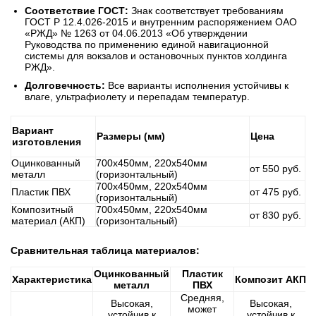
Соответствие ГОСТ:
Знак соответствует требованиям
ГОСТ Р 12.4.026-2015 и внутренним распоряжением ОАО
«РЖД» № 1263 от 04.06.2013 «Об утверждении
Руководства по применению единой навигационной
системы для вокзалов и остановочных пунктов холдинга
РЖД».
Долговечность:
Все варианты исполнения устойчивы к
влаге, ультрафиолету и перепадам температур.
Вариант
Размеры (мм)
Цена
изготовления
Оцинкованный
700х450мм, 220х540мм
от 550 руб.
металл
(горизонтальный)
700х450мм, 220х540мм
Пластик ПВХ
от 475 руб.
(горизонтальный)
Композитный
700х450мм, 220х540мм
от 830 руб.
материал (АКП)
(горизонтальный)
Сравнительная таблица материалов:
Оцинкованный
Пластик
Характеристика
Композит АКП
металл
ПВХ
Средняя,
Высокая,
Высокая,
может
устойчив к
устойчив к