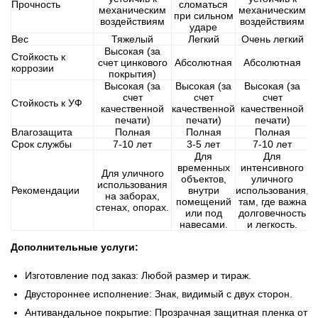
Прочность
сломаться
механическим
механическим
при сильном
воздействиям
воздействиям
ударе
Вес
Тяжелый
Легкий
Очень легкий
Высокая (за
Стойкость к
счет цинкового
Абсолютная
Абсолютная
коррозии
покрытия)
Высокая (за
Высокая (за
Высокая (за
счет
счет
счет
Стойкость к УФ
качественной
качественной
качественной
печати)
печати)
печати)
Влагозащита
Полная
Полная
Полная
Срок службы
7-10 лет
3-5 лет
7-10 лет
Для
Для
временных
интенсивного
Для уличного
объектов,
уличного
использования
Рекомендации
внутри
использования,
на заборах,
помещений
там, где важна
стенах, опорах.
или под
долговечность
навесами.
и легкость.
Дополнительные услуги:
Изготовление под заказ: Любой размер и тираж.
Двустороннее исполнение: Знак, видимый с двух сторон.
Антивандальное покрытие: Прозрачная защитная пленка от