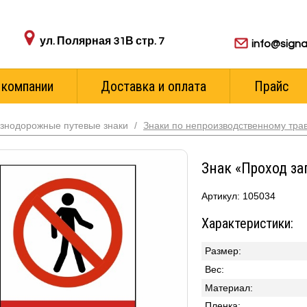
Адрес пункта выдачи:
Для ваших з
ул. Полярная 31В стр. 7
info@signa
 компании
Доставка и оплата
Прайс
знодорожные путевые знаки
/
Знаки по непроизводственному тр
Знак «Проход за
Артикул: 105034
Характеристики:
Размер:
Вес:
Материал:
Пленка: