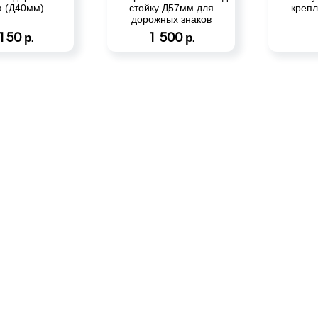
а (Д40мм)
стойку Д57мм для
крепл
дорожных знаков
 150
1 500
р.
р.