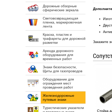
Дорожные обзорные
Дополните
сферические зеркала
Световозвращающая
Изгот
пленка, маркировочная
Двуст
лента
Анти
Краска, пластик и
трафареты для дорожной
Закажите з
разметки
Аренда дорожного
Сопутс
оборудования для
временных работ
Знаки безопасности,
Щиты для газопроводов
Оборудование для
ограждения мест
проведения работ
Железнодорожные
путевые знаки
Туристические указатели
Стойка д
и рекламные знаки