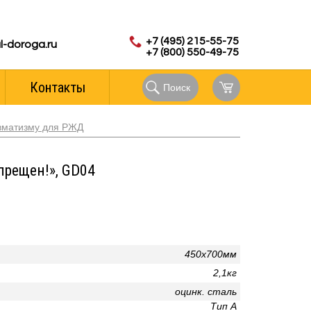
с 8.00 до 18.00 (мск)
аказов:
+7 (495) 215-55-75
l-doroga.ru
+7 (800) 550-49-75
Контакты
Поиск
авматизму для РЖД
прещен!», GD04
450х700мм
2,1кг
оцинк. сталь
Тип А