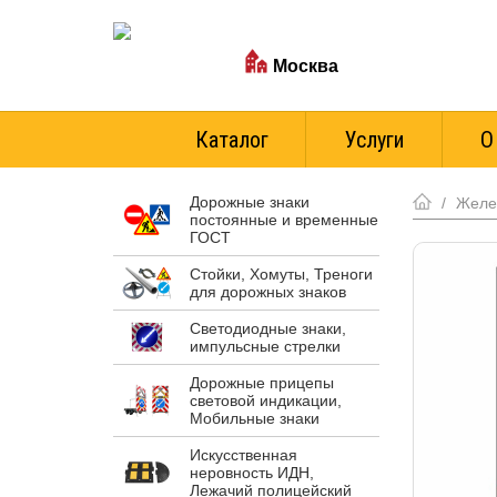
Ваш город:
Москва
Стоимость доставки
Каталог
Услуги
О
Дорожные знаки
/
Желе
постоянные и временные
ГОСТ
Стойки, Хомуты, Треноги
для дорожных знаков
Светодиодные знаки,
импульсные стрелки
Дорожные прицепы
световой индикации,
Мобильные знаки
Искусственная
неровность ИДН,
Лежачий полицейский