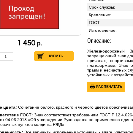
Срок службы:
Крепление:
ГОСТ
Изготовление:
Описание:
1 450
р.
Железнодорожный З
запрещающий знак для
КУПИТЬ
причалах, спортивн
платформами. Знак о
травм и несчастных сл
устойчивых к воздейс
РАСПЕЧАТАТЬ
е цвета:
Сочетание белого, красного и черного цветов обеспечива
ветствие ГОСТ:
Знак соответствует требованиям ГОСТ Р 12.4.0
 от 04.06.2013 «Об утверждении Руководства по применению едино
новочных пунктов холдинга РЖД».
овечность:
Все варианты исполнения устойчивы к влаге, ультраф