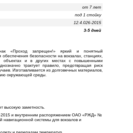
от 7 лет
под 1 стойку
12.4.026-2015
3-5 дней
нак «Проход запрещен!» я
ркий и понятный
 обеспечения безопасности на вокзалах, станциях,
ых объектах и в других местах с повышенными
днозначно трактует правило, предотвращая риск
учаев. Изготавливается из долговечных материалов,
твию окружающей среды.
ет высокую заметность.
26-2015 и внутренним распоряжением ОАО «РЖД» №
й навигационной системы для вокзалов и
иолету и перепадам температур.