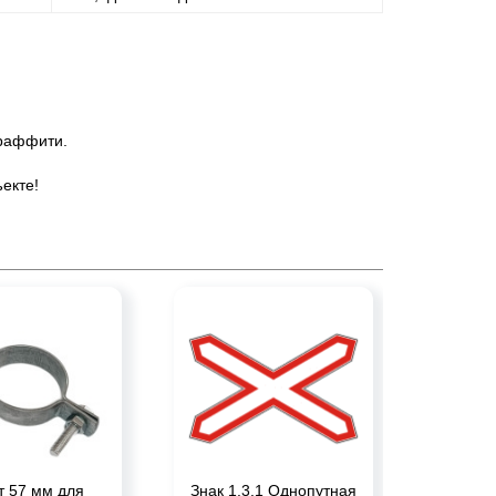
граффити.
екте!
т 57 мм для
Знак 1.3.1 Однопутная