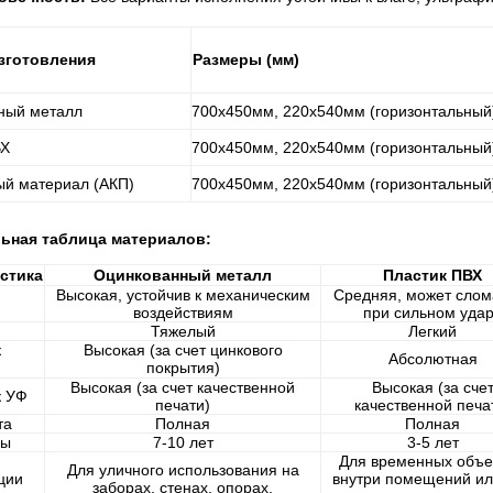
зготовления
Размеры (мм)
ный металл
700х450мм, 220х540мм (горизонтальный
ВХ
700х450мм, 220х540мм (горизонтальный
ый материал (АКП)
700х450мм, 220х540мм (горизонтальный
ьная таблица материалов:
стика
Оцинкованный металл
Пластик ПВХ
Высокая, устойчив к механическим
Средняя, может слом
воздействиям
при сильном уда
Тяжелый
Легкий
к
Высокая (за счет цинкового
Абсолютная
покрытия)
Высокая (за счет качественной
Высокая (за сче
к УФ
печати)
качественной печа
та
Полная
Полная
бы
7-10 лет
3-5 лет
Для временных объе
Для уличного использования на
ции
внутри помещений ил
заборах, стенах, опорах.