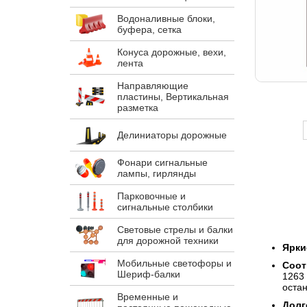
Водоналивные блоки,
буфера, сетка
Конуса дорожные, вехи,
лента
Направляющие
пластины, Вертикальная
разметка
Делиниаторы дорожные
Фонари сигнальные
лампы, гирлянды
Парковочные и
сигнальные столбики
Световые стрелы и балки
для дорожной техники
Ярки
Мобильные светофоры и
Соот
Шериф-балки
1263
оста
Временные и
Долг