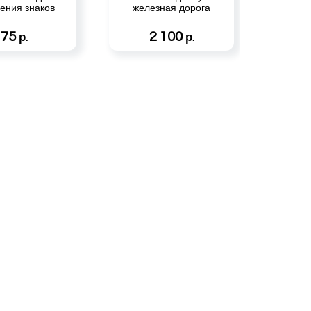
ения знаков
железная дорога
75
2 100
р.
р.