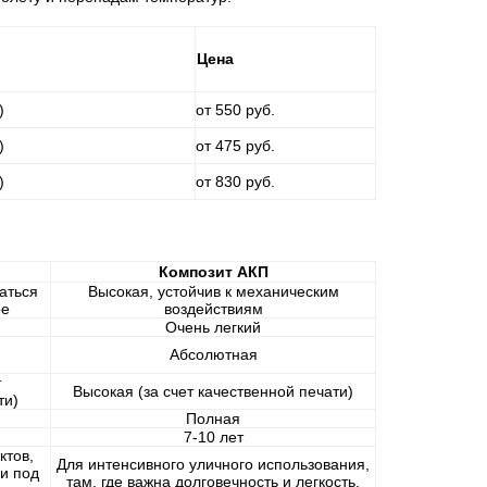
Цена
)
от 550 руб.
)
от 475 руб.
)
от 830 руб.
Композит АКП
аться
Высокая, устойчив к механическим
ре
воздействиям
Очень легкий
Абсолютная
т
Высокая (за счет качественной печати)
ти)
Полная
7-10 лет
ктов,
Для интенсивного уличного использования,
и под
там, где важна долговечность и легкость.