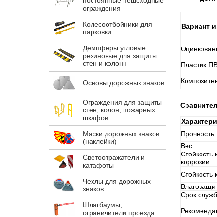
постоянные пешеходные
ограждения
Колесоотбойники для
Вариант и
парковки
Демпферы угловые
Оцинкован
резиновые для защиты
стен и колонн
Пластик П
Композитн
Основы дорожных знаков
Ограждения для защиты
Сравнител
стен, колон, пожарных
шкафов
Характери
Маски дорожных знаков
Прочность
(наклейки)
Вес
Стойкость 
Светоотражатели и
коррозии
катафоты
Стойкость 
Чехлы для дорожных
Влагозащи
знаков
Срок служ
Шлагбаумы,
Рекоменда
ограничители проезда