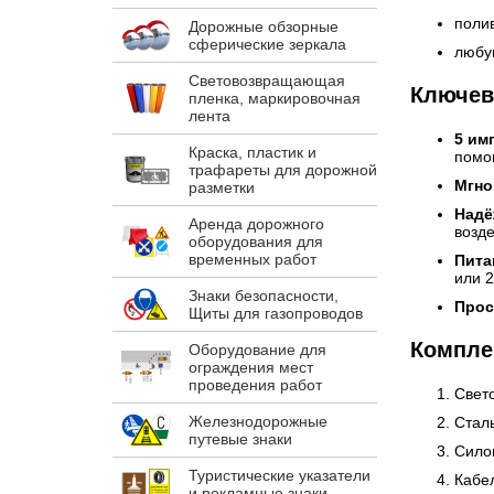
поли
Дорожные обзорные
сферические зеркала
любу
Световозвращающая
Ключев
пленка, маркировочная
лента
5 им
Краска, пластик и
пом
трафареты для дорожной
Мгно
разметки
Надё
Аренда дорожного
возд
оборудования для
временных работ
Пита
или 2
Знаки безопасности,
Прос
Щиты для газопроводов
Компле
Оборудование для
ограждения мест
проведения работ
Свето
Железнодорожные
Стал
путевые знаки
Сило
Туристические указатели
Кабе
и рекламные знаки