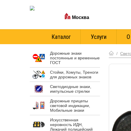
Ваш город:
Москва
Стоимость доставки
Каталог
Услуги
О
Дорожные знаки
/
Свето
постоянные и временные
ГОСТ
Стойки, Хомуты, Треноги
для дорожных знаков
Светодиодные знаки,
импульсные стрелки
Дорожные прицепы
световой индикации,
Мобильные знаки
Искусственная
неровность ИДН,
Лежачий полицейский