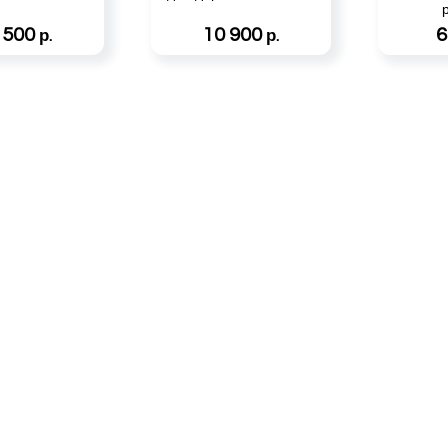
 500
10 900
6
р.
р.