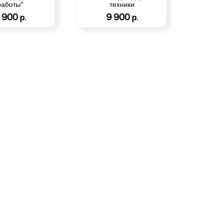
работы"
техники
 900
9 900
р.
р.