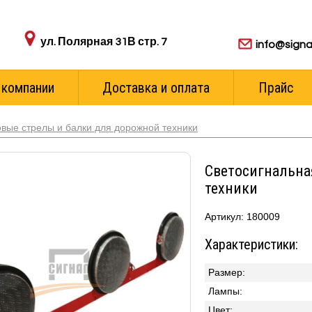
Адрес пункта выдачи:
Для ваших з
ул. Полярная 31В стр. 7
info@signa
 компании
Доставка и оплата
Прайс
вые стрелы и балки для дорожной техники
Светосигнальная
техники
Артикул: 180009
Характеристики:
Размер:
Лампы:
Цвет: