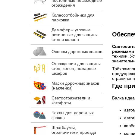
постоянные пешеходные
ограждения
Колесоотбойники для
парковки
Демпферы угловые
Обеспеч
резиновые для защиты
стен и колонн
Светосигн
режимами
Основы дорожных знаков
техники
. У
значительн
Ограждения для защиты
стен, колон, пожарных
Трёхлампов
шкафов
предупрежд
ограниченн
Маски дорожных знаков
Где пр
(наклейки)
Светоотражатели и
Балка идеа
катафоты
авто
Чехлы для дорожных
знаков
авто
колё
Шлагбаумы,
ограничители проезда
маши