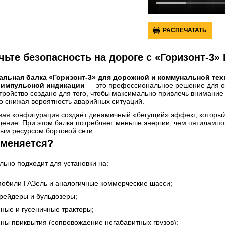
РАСПЕЧАТАТЬ
ьте безопасность на дороге с «Горизонт-3»
альная балка «Горизонт-3» для дорожной и коммунальной тех
 импульсной индикации
— это профессиональное решение для
о
стройство создано для того, чтобы максимально привлечь внимание
о снижая вероятность аварийных ситуаций.
ая конфигурация создаёт динамичный «бегущий» эффект, который
ение. При этом балка потребляет меньше энергии, чем пятилампов
ым ресурсом бортовой сети.
именяется?
льно подходит для установки на:
мобили ГАЗель
и аналогичные коммерческие шасси;
грейдеры
и
бульдозеры
;
сные и гусеничные тракторы
;
ны прикрытия
(сопровождение негабаритных грузов);