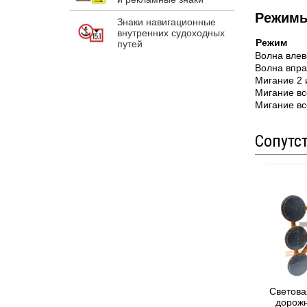
Режимы
Знаки навигационные
внутренних судоходных
Режим
путей
Волна влев
Волна впра
Мигание 2 
Мигание вс
Мигание вс
Сопутс
Светова
дорожн