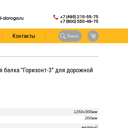
с 8.00 до 18.00 (мск)
аказов:
+7 (495) 215-55-75
l-doroga.ru
+7 (800) 550-49-75
Контакты
Поиск
 балка "Горизонт-3" для дорожной
1250х300мм
200мм
желтый