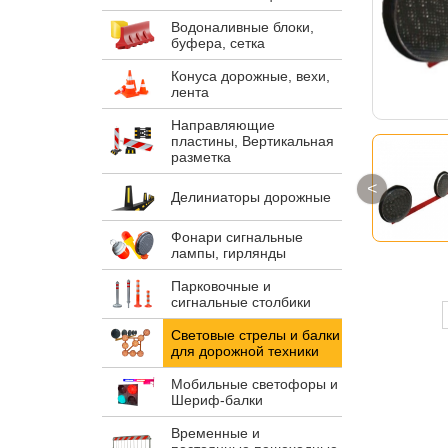
Водоналивные блоки,
буфера, сетка
Конуса дорожные, вехи,
лента
Направляющие
пластины, Вертикальная
разметка
<
Делиниаторы дорожные
Фонари сигнальные
лампы, гирлянды
Парковочные и
сигнальные столбики
Световые стрелы и балки
для дорожной техники
Мобильные светофоры и
Шериф-балки
Временные и