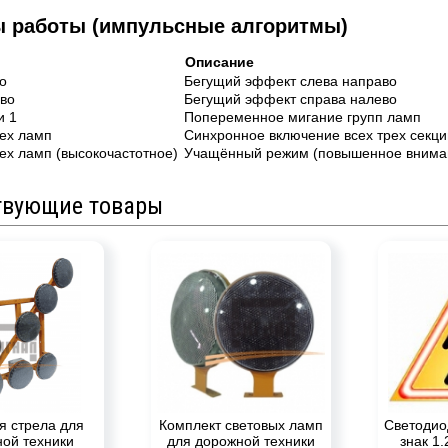
 работы (импульсные алгоритмы)
Описание
о
Бегущий эффект слева направо
во
Бегущий эффект справа налево
и 1
Попеременное мигание групп ламп
ех ламп
Синхронное включение всех трех секци
ех ламп (высокочастотное)
Учащённый режим (повышенное внима
твующие товары
я стрела для
Комплект световых ламп
Светодио
ой техники
для дорожной техники
знак 1