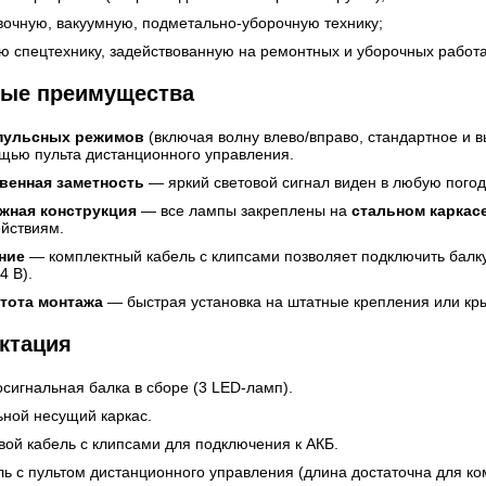
вочную, вакуумную, подметально-уборочную технику
;
ю спецтехнику, задействованную на
ремонтных и уборочных работ
ые преимущества
пульсных режимов
(включая волну влево/вправо, стандартное и 
ощью
пульта дистанционного управления
.
венная заметность
— яркий световой сигнал виден в любую погоду
жная конструкция
— все лампы закреплены на
стальном каркас
ействиям.
ние
— комплектный кабель с клипсами позволяет подключить балк
4 В).
тота монтажа
— быстрая установка на штатные крепления или кр
ктация
сигнальная балка в сборе (3 LED-ламп).
ьной несущий каркас.
вой кабель с клипсами для подключения к АКБ.
ль с пультом дистанционного управления (длина достаточна для к