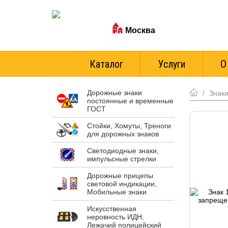
Ваш город:
Москва
Стоимость доставки
Каталог
Услуги
О
Дорожные знаки
/
Знаки
постоянные и временные
ГОСТ
Стойки, Хомуты, Треноги
для дорожных знаков
Светодиодные знаки,
импульсные стрелки
Дорожные прицепы
световой индикации,
Мобильные знаки
Искусственная
неровность ИДН,
Лежачий полицейский