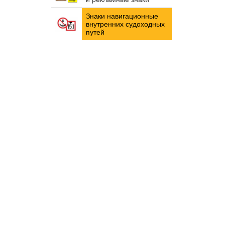
Знаки навигационные
внутренних судоходных
путей