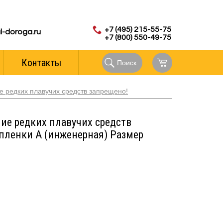
с 8.00 до 18.00 (мск)
аказов:
+7 (495) 215-55-75
l-doroga.ru
+7 (800) 550-49-75
Контакты
Поиск
е редких плавучих средств запрещено!
ие редких плавучих средств
 пленки А (инженерная) Размер