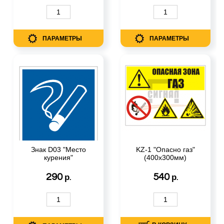
ПАРАМЕТРЫ
ПАРАМЕТРЫ
Знак D03 "Место
KZ-1 "Опасно газ"
курения"
(400х300мм)
290
540
р.
р.