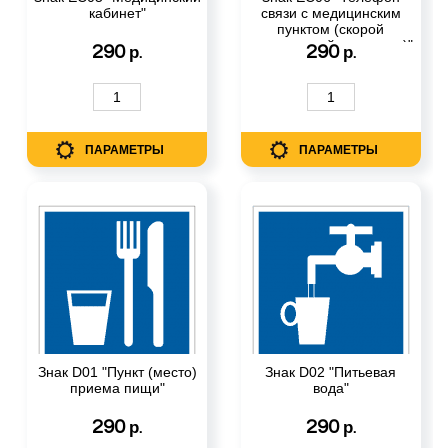
кабинет"
связи с медицинским
пунктом (скорой
медицинской помощью)"
290
290
р.
р.
ПАРАМЕТРЫ
ПАРАМЕТРЫ
Знак D01 "Пункт (место)
Знак D02 "Питьевая
приема пищи"
вода"
290
290
р.
р.